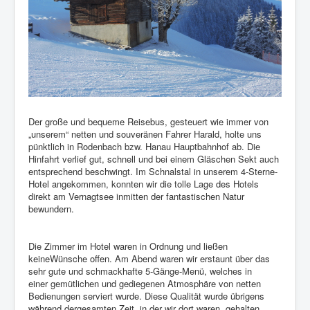
Der große und bequeme Reisebus, gesteuert wie immer von
„unserem“ netten und souveränen Fahrer Harald, holte uns
pünktlich in Rodenbach bzw. Hanau Hauptbahnhof ab. Die
Hinfahrt verlief gut, schnell und bei einem Gläschen Sekt auch
entsprechend beschwingt. Im Schnalstal in unserem 4-Sterne-
Hotel angekommen, konnten wir die tolle Lage des Hotels
direkt am Vernagtsee inmitten der fantastischen Natur
bewundern.
Die Zimmer im Hotel waren in Ordnung und ließen
keineWünsche offen. Am Abend waren wir erstaunt über das
sehr gute und schmackhafte 5-Gänge-Menü, welches in
einer gemütlichen und gediegenen Atmosphäre von netten
Bedienungen serviert wurde. Diese Qualität wurde übrigens
während dergesamten Zeit, in der wir dort waren, gehalten.