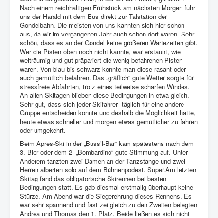
Nach einem reichhaltigen Frühstück am nächsten Morgen fuhr
uns der Harald mit dem Bus direkt zur Talstation der
Gondelbahn. Die meisten von uns kannten sich hier schon
aus, da wir im vergangenen Jahr auch schon dort waren. Sehr
schön, dass es an der Gondel keine größeren Wartezeiten gibt.
Wer die Pisten oben noch nicht kannte, war erstaunt, wie
weiträumig und gut präpariert die wenig befahrenen Pisten
waren. Von blau bis schwarz konnte man diese rasant oder
auch gemütlich befahren. Das „gräflich“ gute Wetter sorgte für
stressfreie Abfahrten, trotz eines teilweise scharfen Windes.
An allen Skitagen blieben diese Bedingungen in etwa gleich.
Sehr gut, dass sich jeder Skifahrer täglich für eine andere
Gruppe entscheiden konnte und deshalb die Möglichkeit hatte,
heute etwas schneller und morgen etwas gemütlicher zu fahren
oder umgekehrt.
Beim Apres-Ski in der „Buss’l-Bar“ kam spätestens nach dem
3. Bier oder dem 2. „Bombardino“ gute Stimmung auf. Unter
Anderem tanzten zwei Damen an der Tanzstange und zwei
Herren alberten solo auf dem Bühnenpodest. Super.Am letzten
Skitag fand das obligatorische Skirennen bei besten
Bedingungen statt. Es gab diesmal erstmalig überhaupt keine
Stürze. Am Abend war die Siegerehrung dieses Rennens. Es
war sehr spannend und fast zeitgleich zu den Zweiten belegten
Andrea und Thomas den 1. Platz. Beide ließen es sich nicht